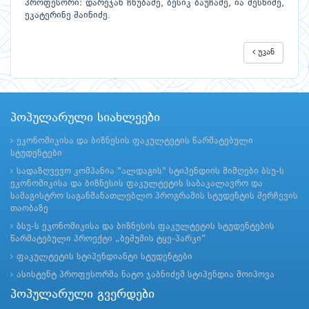
პროფესორი: დარეჯან ჩხუბაძე, ბესიკ ბაუჩაძე, ია მესხიძე,
ეკატერინე შაინიძე.
უკან
პოპულარული სიახლეები
ეკონომიკისა და ბიზნესის ფაკულტეტის წარმატებული
სტუდენტები
სადაზღვევო კომპანია "ალდაგის" სტიპენდიის მიმღები ბსუ-ს
ეკონომიკისა და ბიზნესის ფაკულტეტის საბაკალავრო და
სამაგისტრო საგანმანათლებლო პროგრამის სტუდენტის შერჩევის
თაობაზე
ბსუ-ს ეკონომიკისა და ბიზნესის ფაკულტეტის სტუდენტების
წარმატებული პროექტი „ბეშუმის ტყე-პარკი“
ფაკულტეტის სტიპენდიანტი სტუდენტები
ასისტენტ პროფესორმა ნატო ჯაბნიძემ სტიპენდია მოიპოვა
პოპულარული გვერდები