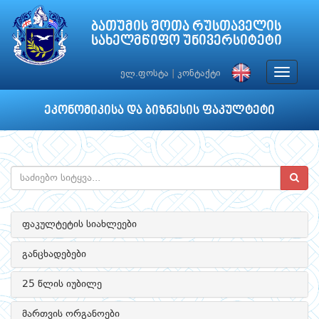
ბათუმის შოთა რუსთაველის
სახელმწიფო უნივერსიტეტი
Toggle
ელ.ფოსტა
|
კონტაქტი
navigat
ეკონომიკისა და ბიზნესის ფაკულტეტი
ფაკულტეტის სიახლეები
განცხადებები
25 წლის იუბილე
მართვის ორგანოები