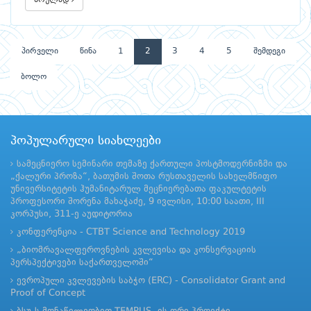
პირველი
წინა
1
2
3
4
5
შემდეგი
ბოლო
პოპულარული სიახლეები
სამეცნიერო სემინარი თემაზე ქართული პოსტმოდერნიზმი და
„ქალური პროზა“, ბათუმის შოთა რუსთაველის სახელმწიფო
უნივერსიტეტის ჰუმანიტარულ მეცნიერებათა ფაკულტეტის
პროფესორი შორენა მახაჭაძე, 9 ივლისი, 10:00 საათი, III
კორპუსი, 311-ე აუდიტორია
კონფერენცია - CTBT Science and Technology 2019
„ბიომრავალფეროვნების კვლევისა და კონსერვაციის
პერსპექტივები საქართველოში“
ევროპული კვლევების საბჭო (ERC) - Consolidator Grant and
Proof of Concept