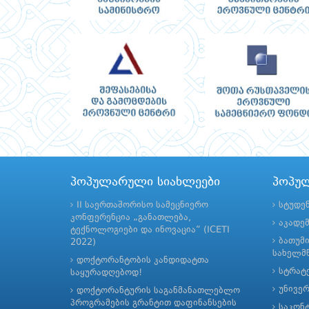
პოპულარული სიახლეები
პოპუ
II საერთაშორისო სამეცნიერო
სტუდე
კონფერენცია „განათლება,
აკადე
ტექნოლოგიები და ინოვაცია“ (ICETI
ბათუმ
2022)
სახელმწ
დოქტორანტობის კანდიდატთა
სტრატე
საყურადღებოდ!
უნივე
დოქტორანტურის საგანმანათლებლო
პროგრამების გრანტით დაფინანსების
საკონ