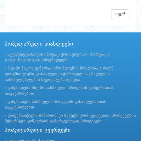
უკან
პოპულარული სიახლეები
სტუდენტებისთვის ინოვაციური სერვისი - პორტალი
portal.bsu.edu.ge ამოქმედდება
ბსუ-ში ნატოს გენერალური მდივნის მოადგილე როუზ
გიოტმიოლერი დასავლეთ საქართველოს უმაღლესი
სასწავლებლების სტუდენტებს შეხვდა
განცხადება ბსუ-ში სასწავლო პროცესის დაწყებასთან
დაკავშირებით
განცხადება სასწავლო პროცესის განახლებასთან
დაკავშირებით
უნივერსიტეტის მიზნობრივი სამეცნიერო-კვლევითი პროექტების
შესარჩევი კონკურსის გამარჯვებული პროექტები
პოპულარული გვერდები
სტუდენტთა გზამკვლევი