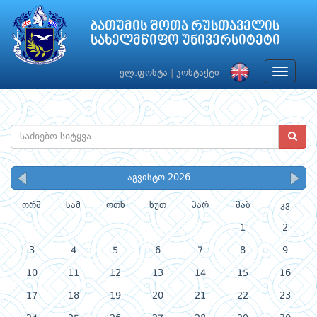
ბათუმის შოთა რუსთაველის
სახელმწიფო უნივერსიტეტი
Toggle
ელ.ფოსტა
|
კონტაქტი
navigat
აგვისტო 2026
ორშ
სამ
ოთხ
ხუთ
პარ
შაბ
კვ
1
2
3
4
5
6
7
8
9
10
11
12
13
14
15
16
17
18
19
20
21
22
23