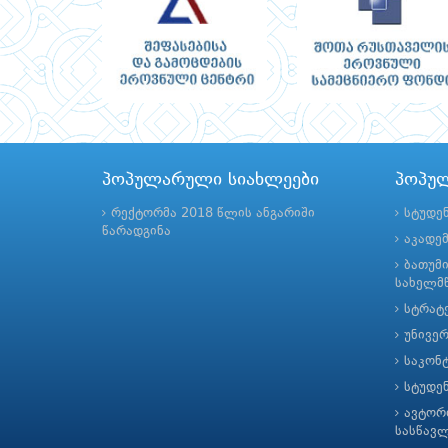
პოპულარული სიახლეები
პოპუ
რექტორმა 2018 წლის ანგარიში
სტუდე
წარადგინა
აკადე
ბათუმ
სახელმწ
სტრატე
უნივე
საკონ
სტუდე
ავტორ
სასწავ