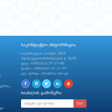
საკონტაქტო ინფორმაცია
საქართველო, ბათუმი, 6010
რუსთაველის/ნინოშვილის ქ. 32/35
ტელ: +995(422) 27–17–80
ფაქსი: +995(422) 27–17–87
ელ. ფოსტა: info@bsu.edu.ge
ა
ტურისა
სიახლის გამოწერა
Go!
რდი