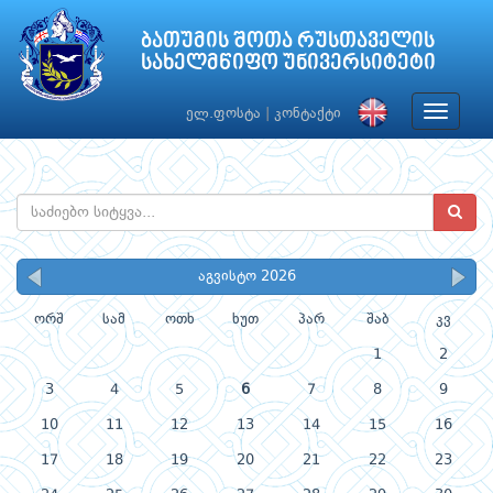
ბათუმის შოთა რუსთაველის
სახელმწიფო უნივერსიტეტი
Toggle
ელ.ფოსტა
|
კონტაქტი
navigat
აგვისტო 2026
ორშ
სამ
ოთხ
ხუთ
პარ
შაბ
კვ
1
2
3
4
5
6
7
8
9
10
11
12
13
14
15
16
17
18
19
20
21
22
23