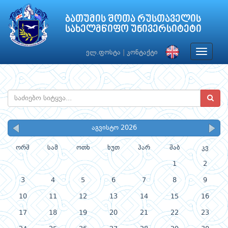
ბათუმის შოთა რუსთაველის
სახელმწიფო უნივერსიტეტი
Toggle
ელ.ფოსტა
|
კონტაქტი
navigat
აგვისტო 2026
ორშ
სამ
ოთხ
ხუთ
პარ
შაბ
კვ
1
2
3
4
5
6
7
8
9
10
11
12
13
14
15
16
17
18
19
20
21
22
23