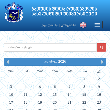
ბათუმის შოთა რუსთაველის
სახელმწიფო უნივერსიტეტი
Toggle
ელ.ფოსტა
|
კონტაქტი
navigat
აგვისტო 2026
ორშ
სამ
ოთხ
ხუთ
პარ
შაბ
კვ
1
2
3
4
5
6
7
8
9
10
11
12
13
14
15
16
17
18
19
20
21
22
23