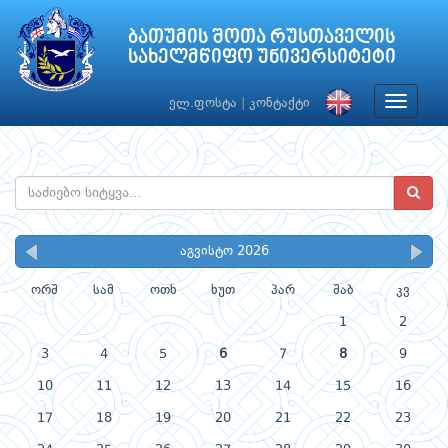
ბათუმის შოთა რუსთაველის
სახელმწიფო უნივერსიტეტი
Toggle
ელ.ფოსტა
|
კონტაქტი
navigat
აგვისტო 2026
ორშ
სამ
ოთხ
ხუთ
პარ
შაბ
კვ
1
2
3
4
5
6
7
8
9
10
11
12
13
14
15
16
17
18
19
20
21
22
23