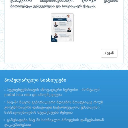
დამატებითი ინფორმაციისთვის გთხოვთ ეწვიოთ
მითითებულ ვებგვერდსა და სოციალურ ქსელს.
უკან
პოპულარული სიახლეები
სტუდენტებისთვის ინოვაციური სერვისი - პორტალი
portal.bsu.edu.ge ამოქმედდება
ბსუ-ში ნატოს გენერალური მდივნის მოადგილე როუზ
გიოტმიოლერი დასავლეთ საქართველოს უმაღლესი
სასწავლებლების სტუდენტებს შეხვდა
განცხადება ბსუ-ში სასწავლო პროცესის დაწყებასთან
დაკავშირებით