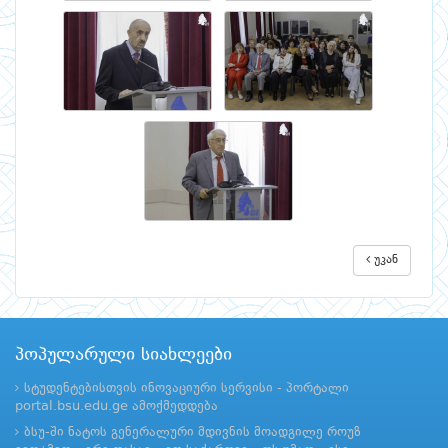
უკან
პოპულარული სიახლეები
სტუდენტებისთვის ინოვაციური სერვისი - პორტალი
portal.bsu.edu.ge ამოქმედდება
ბსუ-ში ნატოს გენერალური მდივნის მოადგილე როუზ