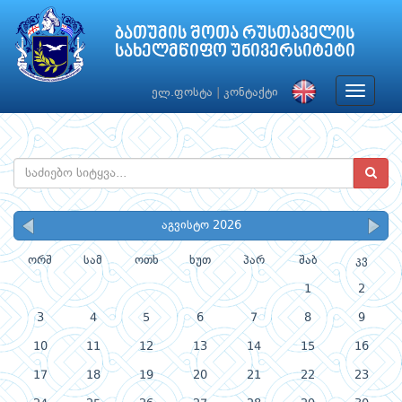
ბათუმის შოთა რუსთაველის
სახელმწიფო უნივერსიტეტი
Toggle
ელ.ფოსტა
|
კონტაქტი
navigat
აგვისტო 2026
ორშ
სამ
ოთხ
ხუთ
პარ
შაბ
კვ
1
2
3
4
5
6
7
8
9
10
11
12
13
14
15
16
17
18
19
20
21
22
23