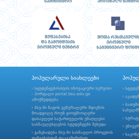
პოპულარული სიახლეები
პოპუ
სტუდენტებისთვის ინოვაციური სერვისი
სტუდე
- პორტალი portal.bsu.edu.ge
აკადე
ამოქმედდება
ბათუმ
ბსუ-ში ნატოს გენერალური მდივნის
სახელმწ
მოადგილე როუზ გიოტმიოლერი
სტრატე
დასავლეთ საქართველოს უმაღლესი
სასწავლებლების სტუდენტებს შეხვდა
უნივე
განცხადება ბსუ-ში სასწავლო პროცესის
საკონ
დაწყებასთან დაკავშირებით