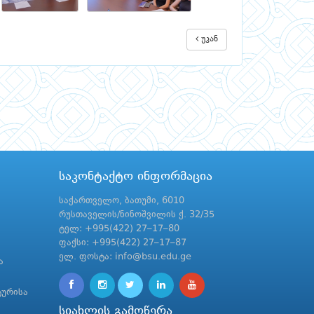
უკან
საკონტაქტო ინფორმაცია
საქართველო, ბათუმი, 6010
რუსთაველის/ნინოშვილის ქ. 32/35
ტელ: +995(422) 27–17–80
ფაქსი: +995(422) 27–17–87
ელ. ფოსტა: info@bsu.edu.ge
ა
ტურისა
სიახლის გამოწერა