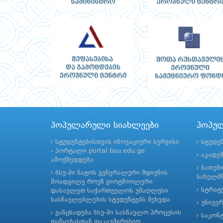
პოპულარული სიახლეები
პოპუ
სტუდენტებისთვის ინოვაციური სერვისი
სტუდე
- პორტალი portal.bsu.edu.ge
აკადე
ამოქმედდება
ბათუმ
ბსუ-ში ნატოს გენერალური მდივნის
სახელმწ
მოადგილე როუზ გიოტმიოლერი
სტრატე
დასავლეთ საქართველოს უმაღლესი
სასწავლებლების სტუდენტებს შეხვდა
უნივე
განცხადება ბსუ-ში სასწავლო პროცესის
საკონ
დაწყებასთან დაკავშირებით