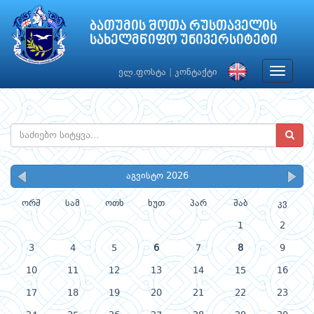
ბათუმის შოთა რუსთაველის
სახელმწიფო უნივერსიტეტი
Toggle
ელ.ფოსტა
|
კონტაქტი
navigat
აგვისტო 2026
ორშ
სამ
ოთხ
ხუთ
პარ
შაბ
კვ
1
2
3
4
5
6
7
8
9
10
11
12
13
14
15
16
17
18
19
20
21
22
23