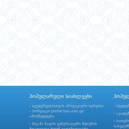
პოპულარული სიახლეები
პოპუ
სტუდენტებისთვის ინოვაციური სერვისი
სტუდე
- პორტალი portal.bsu.edu.ge
აკადე
ამოქმედდება
ბათუმ
ბსუ-ში ნატოს გენერალური მდივნის
სახელმწ