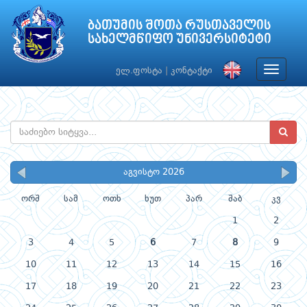
ბათუმის შოთა რუსთაველის
სახელმწიფო უნივერსიტეტი
Toggle
ელ.ფოსტა
|
კონტაქტი
navigat
აგვისტო 2026
ორშ
სამ
ოთხ
ხუთ
პარ
შაბ
კვ
1
2
3
4
5
6
7
8
9
10
11
12
13
14
15
16
17
18
19
20
21
22
23