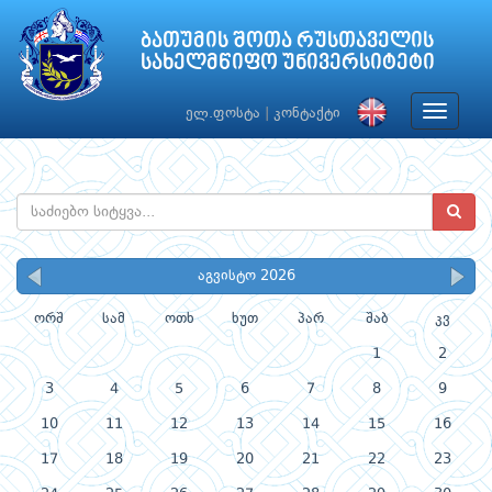
ბათუმის შოთა რუსთაველის
სახელმწიფო უნივერსიტეტი
Toggle
ელ.ფოსტა
|
კონტაქტი
navigat
აგვისტო 2026
ორშ
სამ
ოთხ
ხუთ
პარ
შაბ
კვ
1
2
3
4
5
6
7
8
9
10
11
12
13
14
15
16
17
18
19
20
21
22
23