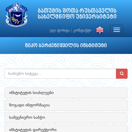
ბათუმის შოთა რუსთაველის
სახელმწიფო უნივერსიტეტი
Toggle
ელ.ფოსტა
|
კონტაქტი
navigat
ნიკო ბერძენიშვილის ინსტიტუტი
ინსტიტუტის სიახლეები
ზოგადი ინფორმაცია
სამეცნიერო საბჭო
ინსტიტუტის დირექტორი