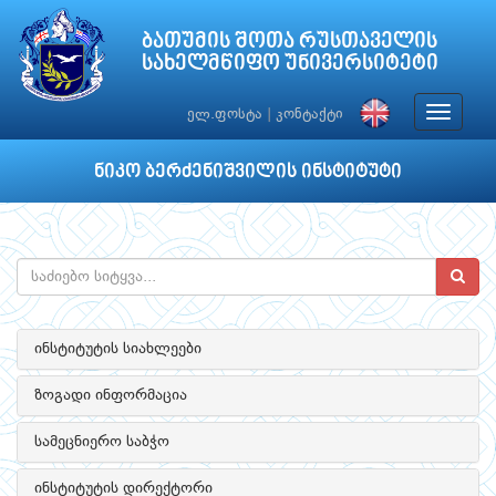
ბათუმის შოთა რუსთაველის
სახელმწიფო უნივერსიტეტი
Toggle
ელ.ფოსტა
|
კონტაქტი
navigat
ნიკო ბერძენიშვილის ინსტიტუტი
ინსტიტუტის სიახლეები
ზოგადი ინფორმაცია
სამეცნიერო საბჭო
ინსტიტუტის დირექტორი