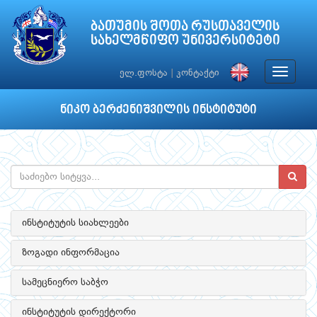
ბათუმის შოთა რუსთაველის
სახელმწიფო უნივერსიტეტი
Toggle
ელ.ფოსტა
|
კონტაქტი
navigat
ნიკო ბერძენიშვილის ინსტიტუტი
ინსტიტუტის სიახლეები
ზოგადი ინფორმაცია
სამეცნიერო საბჭო
ინსტიტუტის დირექტორი