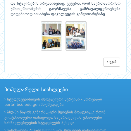
და სტაჟირების ორგანიზებაც. გვჯერა, რომ საერთაშორისო
ურთიერთობების გაღრმავება, გამრავალფეროვნება
დადებითად აისახება ფაკულტეტის განვითარებაზე.
უკან
პოპულარული სიახლეები
სტუდენტებისთვის ინოვაციური სერვისი - პორტალი
portal.bsu.edu.ge ამოქმედდება
ბსუ-ში ნატოს გენერალური მდივნის მოადგილე როუზ
გიოტმიოლერი დასავლეთ საქართველოს უმაღლესი
სასწავლებლების სტუდენტებს შეხვდა
განცხადება ბსუ-ში სასწავლო პროცესის დაწყებასთან