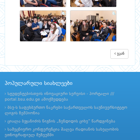
უკან
პოპულარული სიახლეები
სტუდენტებისთვის ინოვაციური სერვისი - პორტალი ///
portal.bsu.edu.ge ამოქმედდება
ბსუ-ს საფეხბურთო ნაკრები საქართველოს საუნივერსიტეტო
ლიგის ჩემპიონია
ციალა ბეჟანიძის წიგნის „ზენდიდის ციხე“ წარდგინება
სამეცნიერო კონფერენცია შალვა რადიანის სახელობის
ეთნოგრაფიულ მუზეუმში