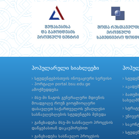
პოპულარული სიახლეები
პოპუ
სტუდენტებისთვის ინოვაციური სერვისი
სტუდე
- პორტალი portal.bsu.edu.ge
აკადე
ამოქმედდება
ბათუმ
ბსუ-ში ნატოს გენერალური მდივნის
სახელმწ
მოადგილე როუზ გიოტმიოლერი
სტრატე
დასავლეთ საქართველოს უმაღლესი
სასწავლებლების სტუდენტებს შეხვდა
უნივე
განცხადება ბსუ-ში სასწავლო პროცესის
საკონ
დაწყებასთან დაკავშირებით
სტუდე
განცხადება სასწავლო პროცესის