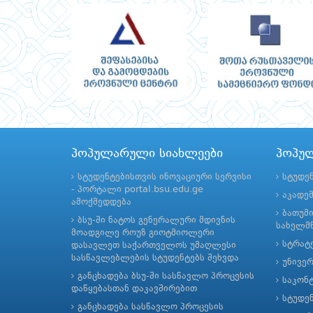
პოპულარული სიახლეები
პოპუ
სტუდენტებისთვის ინოვაციური სერვისი
სტუდე
- პორტალი portal.bsu.edu.ge
აკადე
ამოქმედდება
ბათუმ
ბსუ-ში ნატოს გენერალური მდივნის
სახელმწ
მოადგილე როუზ გიოტმიოლერი
სტრატე
დასავლეთ საქართველოს უმაღლესი
სასწავლებლების სტუდენტებს შეხვდა
უნივე
განცხადება ბსუ-ში სასწავლო პროცესის
საკონ
დაწყებასთან დაკავშირებით
სტუდე
განცხადება სასწავლო პროცესის