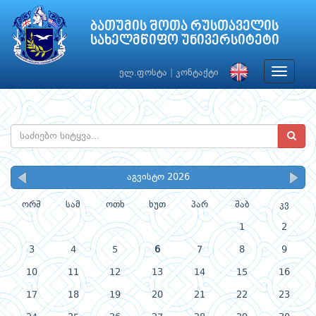
ბათუმის შოთა რუსთაველის
სახელმწიფო უნივერსიტეტი
Toggle
ელ.ფოსტა
|
კონტაქტი
navigat
აგვისტო 2026
ორშ
სამ
ოთხ
ხუთ
პარ
შაბ
კვ
1
2
3
4
5
6
7
8
9
10
11
12
13
14
15
16
17
18
19
20
21
22
23