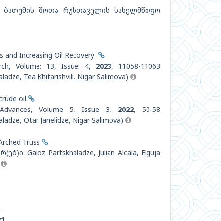
 ბათუმის შოთა რუსთაველის სახელმწიფო
ts and Increasing Oil Recovery
rch, Volume: 13, Issue: 4,
2023
, 11058-11063
adze, Tea Khitarishvili, Nigar Salimova)
crude oil
y Advances, Volume 5, Issue 3,
2022
, 50-58
ladze, Otar Janelidze, Nigar Salimova)
 Arched Truss
ებ)ი: Gaioz Partskhaladze, Julian Alcala, Elguja
)
2
21