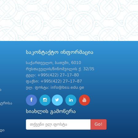
საკონტაქტო ინფორმაცია
საქართველო, ბათუმი, 6010
რუსთაველის/ნინოშვილის ქ. 32/35
ტელ: +995(422) 27–17–80
ფაქსი: +995(422) 27–17–87
ელ. ფოსტა: info@bsu.edu.ge
ა
ტურისა
სიახლის გამოწერა
Go!
რდი