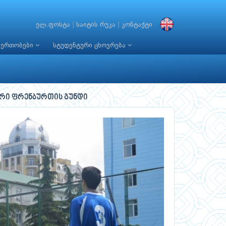
ელ.ფოსტა
|
საიტის რუკა
|
კონტაქტი
იერთობები
სტუდენტური ცხოვრება
ური ფრენბურთის გუნდი