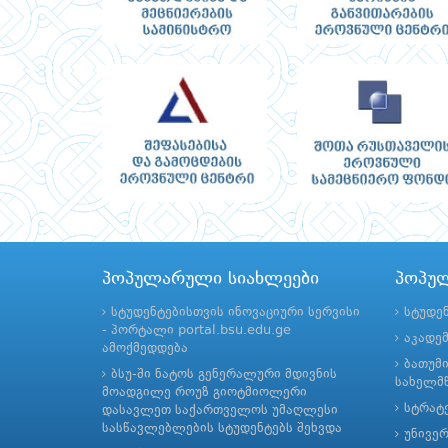
პოპულარული სიახლეები
პოპუ
სტუდენტებისთვის ინოვაციური სერვისი
სტუდე
- პორტალი portal.bsu.edu.ge
აკადე
ამოქმედდება
ბათუმ
ბსუ-ში ნატოს გენერალური მდივნის
სახელმწ
მოადგილე როუზ გიოტმიოლერი
სტრატე
დასავლეთ საქართველოს უმაღლესი
სასწავლებლების სტუდენტებს შეხვდა
უნივე