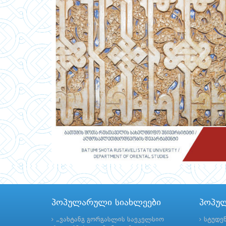
პოპულარული სიახლეები
პოპუ
„ვახტანგ გორგასლის საეკელსიო
სტუდე