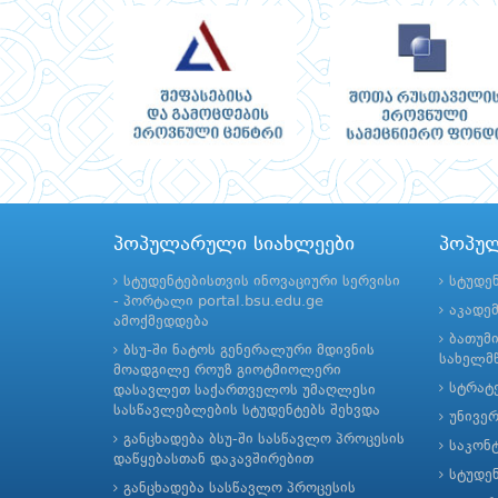
პოპულარული სიახლეები
პოპუ
სტუდენტებისთვის ინოვაციური სერვისი
სტუდე
- პორტალი portal.bsu.edu.ge
აკადე
ამოქმედდება
ბათუმ
ბსუ-ში ნატოს გენერალური მდივნის
სახელმწ
მოადგილე როუზ გიოტმიოლერი
სტრატე
დასავლეთ საქართველოს უმაღლესი
სასწავლებლების სტუდენტებს შეხვდა
უნივე
განცხადება ბსუ-ში სასწავლო პროცესის
საკონ
დაწყებასთან დაკავშირებით
სტუდე
განცხადება სასწავლო პროცესის