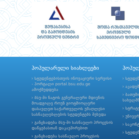
პოპულარული სიახლეები
პოპუ
სტუდენტებისთვის ინოვაციური სერვისი
სტუდე
- პორტალი portal.bsu.edu.ge
აკადე
ამოქმედდება
ბათუმ
ბსუ-ში ნატოს გენერალური მდივნის
სახელმწ
მოადგილე როუზ გიოტმიოლერი
სტრატე
დასავლეთ საქართველოს უმაღლესი
სასწავლებლების სტუდენტებს შეხვდა
უნივე
განცხადება ბსუ-ში სასწავლო პროცესის
საკონ
დაწყებასთან დაკავშირებით
სტუდე
განცხადება სასწავლო პროცესის