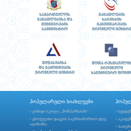
პოპულარული სიახლეები
პოპუ
ვიზიტი სკოლა „მონპარნასში“
სტუდე
ცხოველთა დაცვის საერთაშორისო დღე
აკადე
აღინიშნა
ბათუმ