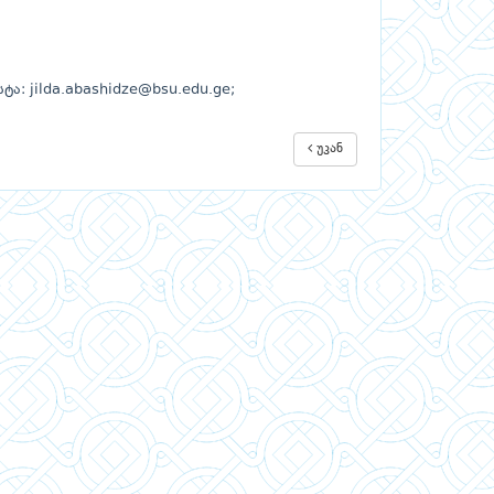
ტა: jilda.abashidze@bsu.edu.ge;
უკან