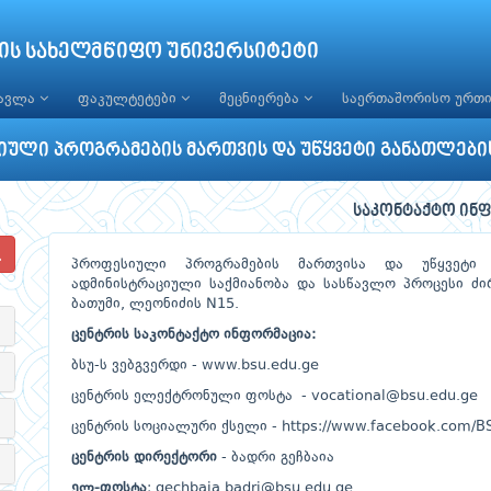
ის სახელმწიფო უნივერსიტეტი
წავლა
ფაკულტეტები
მეცნიერება
საერთაშორისო ურთ
ული პროგრამების მართვის და უწყვეტი განათლები
საკონტაქტო ინ
პროფესიული პროგრამების მართვისა და უწყვეტი 
ადმინისტრაციული საქმიანობა და სასწავლო პროცესი ძ
ბათუმი, ლეონიძის N15.
ცენტრის
საკონტაქტო
ინფორმაცია
:
ბსუ-ს ვებგვერდი -
www.bsu.edu.ge
ცენტრის ელექტრონული ფოსტა -
vocational@bsu.edu.ge
ცენტრის სოციალური ქსელი -
https://www.facebook.com/B
ცენტრის
დირექტორი
- ბადრი გეჩბაია
ელ
-
ფოსტა
: gechbaia.badri@bsu.edu.ge