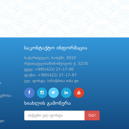
საკონტაქტო ინფორმაცია
საქართველო, ბათუმი, 6010
რუსთაველის/ნინოშვილის ქ. 32/35
ტელ: +995(422) 27–17–80
ფაქსი: +995(422) 27–17–87
ელ. ფოსტა: info@bsu.edu.ge
ა
ტურისა
სიახლის გამოწერა
Go!
რდი