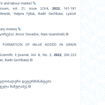
ent and labour market
Issues, vol. 21, issue 2/3/4,
2022
, 161-181
ewski, Halyna Fyliuk, Badri Gechbaia, Lyazat
erary review)
ორ(ებ)ი: Anzor Devadze, Nani Gvarishvili)
F FORMATION OF VALUE ADDED IN GRAIN
cientific E-Journal, Vol. 8, No. 3,
2022
, 200-223
an, Badri Gechbaia)
 გლობალური დეტერმინანტები
, გელა მამულაძე)