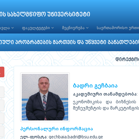
ის სახელმწიფო უნივერსიტეტი
წავლა
ფაკულტეტები
მეცნიერება
საერთაშორისო ურთ
ული პროგრამების მართვის და უწყვეტი განათლები
დირექტო
ბადრი გეჩბაია
აკადემიური თანამდებობა
ეკონომიკისა და ბიზნესის
მენეჯმენტის და მარკეტინგი
პერსონალური ინფორმაცია
ელ-ფოსტა
: gechbaia.badri@bsu.edu.ge