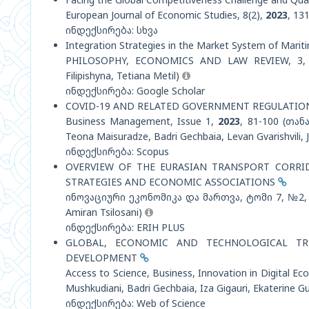
European Journal of Economic Studies, 8(2),
2023
, 13
ინდექსირება: სხვა
Integration Strategies in the Market System of Marit
PHILOSOPHY, ECONOMICS AND LAW REVIEW, 3,
Filipishyna, Tetiana Metil)
ინდექსირება: Google Scholar
COVID-19 AND RELATED GOVERNMENT REGULATIO
Business Management, Issue 1,
2023
, 81-100 (თანა
Teona Maisuradze, Badri Gechbaia, Levan Gvarishvili, 
ინდექსირება: Scopus
OVERVIEW OF THE EURASIAN TRANSPORT CORRID
STRATEGIES AND ECONOMIC ASSOCIATIONS
ინოვაციური ეკონომიკა და მართვა, ტომი 7, №2
Amiran Tsilosani)
ინდექსირება: ERIH PLUS
GLOBAL, ECONOMIC AND TECHNOLOGICAL T
DEVELOPMENT
Access to Science, Business, Innovation in Digital Ec
Mushkudiani, Badri Gechbaia, Iza Gigauri, Ekaterine G
ინდექსირება: Web of Science