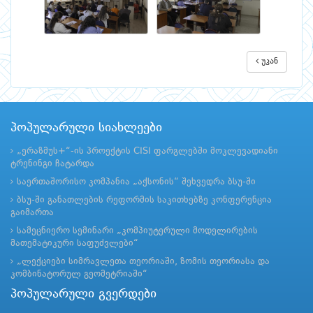
უკან
პოპულარული სიახლეები
„ერაზმუს+“-ის პროექტის CISI ფარგლებში მოკლევადიანი
ტრენინგი ჩატარდა
საერთაშორისო კომპანია „აქსონის“ შეხვედრა ბსუ-ში
ბსუ-ში განათლების რეფორმის საკითხებზე კონფერენცია
გაიმართა
სამეცნიერო სემინარი „კომპიუტერული მოდელირების
მათემატიკური საფუძვლები“
„ლექციები სიმრავლეთა თეორიაში, ზომის თეორიასა და
კომბინატორულ გეომეტრიაში“
პოპულარული გვერდები