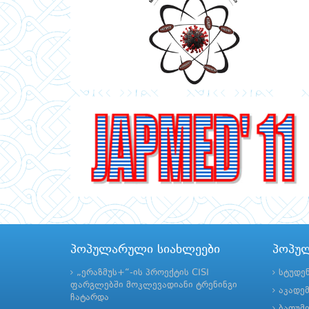
პოპულარული სიახლეები
პოპუ
„ერაზმუს+“-ის პროექტის CISI
სტუდე
ფარგლებში მოკლევადიანი ტრენინგი
აკადე
ჩატარდა
ბათუმ