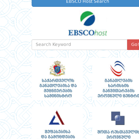
EBSCO Host Search
Go