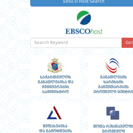
EBSCO Host Search
Go