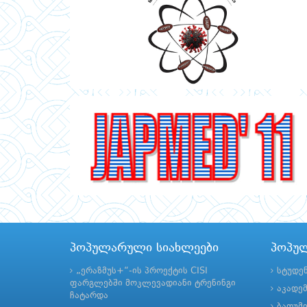
პოპულარული სიახლეები
პოპუ
„ერაზმუს+“-ის პროექტის CISI
სტუდე
ფარგლებში მოკლევადიანი ტრენინგი
აკადე
ჩატარდა
ბათუმ