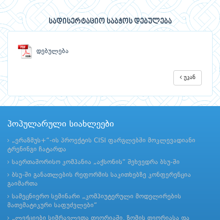
სადისერტაციო საბჭოს დებულება
დებულება
უკან
პოპულარული სიახლეები
„ერაზმუს+“-ის პროექტის CISI ფარგლებში მოკლევადიანი
ტრენინგი ჩატარდა
საერთაშორისო კომპანია „აქსონის“ შეხვედრა ბსუ-ში
ბსუ-ში განათლების რეფორმის საკითხებზე კონფერენცია
გაიმართა
სამეცნიერო სემინარი „კომპიუტერული მოდელირების
მათემატიკური საფუძვლები“
„ლექციები სიმრავლეთა თეორიაში, ზომის თეორიასა და