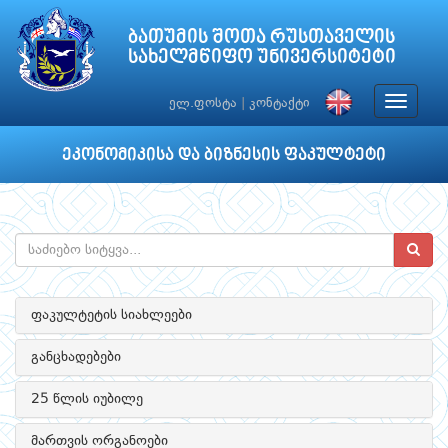
ბათუმის შოთა რუსთაველის
სახელმწიფო უნივერსიტეტი
Toggle
ელ.ფოსტა
|
კონტაქტი
navigat
ეკონომიკისა და ბიზნესის ფაკულტეტი
ფაკულტეტის სიახლეები
განცხადებები
25 წლის იუბილე
მართვის ორგანოები