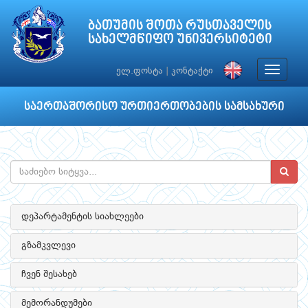
ბათუმის შოთა რუსთაველის
სახელმწიფო უნივერსიტეტი
Toggle
ელ.ფოსტა
|
კონტაქტი
navigat
საერთაშორისო ურთიერთობების სამსახური
დეპარტამენტის სიახლეები
გზამკვლევი
ჩვენ შესახებ
მემორანდუმები