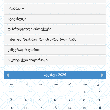
ერაზმუს +
სტატისტიკა
დასრულებული პროექტები
Interreg Next შავი ზღვის აუზის პროგრამა
ვიშეგრადის ფონდი
საკონტაქტო ინფორმაცია
აგვისტო 2026
ორშ
სამ
ოთხ
ხუთ
პარ
შაბ
კვ
1
2
3
4
5
6
7
8
9
10
11
12
13
14
15
16