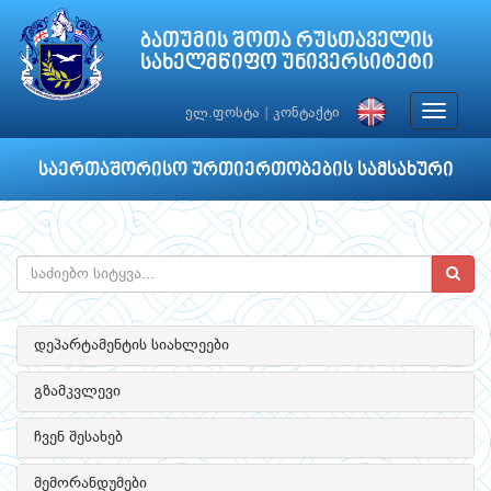
ბათუმის შოთა რუსთაველის
სახელმწიფო უნივერსიტეტი
Toggle
ელ.ფოსტა
|
კონტაქტი
navigat
საერთაშორისო ურთიერთობების სამსახური
დეპარტამენტის სიახლეები
გზამკვლევი
ჩვენ შესახებ
მემორანდუმები