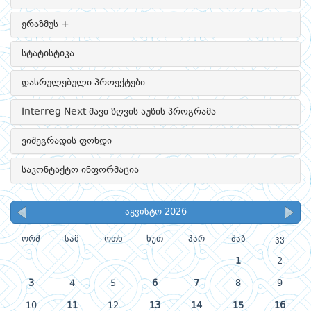
ერაზმუს +
სტატისტიკა
დასრულებული პროექტები
Interreg Next შავი ზღვის აუზის პროგრამა
ვიშეგრადის ფონდი
საკონტაქტო ინფორმაცია
აგვისტო 2026
ორშ
სამ
ოთხ
ხუთ
პარ
შაბ
კვ
1
2
3
4
5
6
7
8
9
10
11
12
13
14
15
16