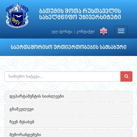
ბათუმის შოთა რუსთაველის
სახელმწიფო უნივერსიტეტი
Toggle
ელ.ფოსტა
|
კონტაქტი
navigat
საერთაშორისო ურთიერთობების სამსახური
დეპარტამენტის სიახლეები
გზამკვლევი
ჩვენ შესახებ
მემორანდუმები