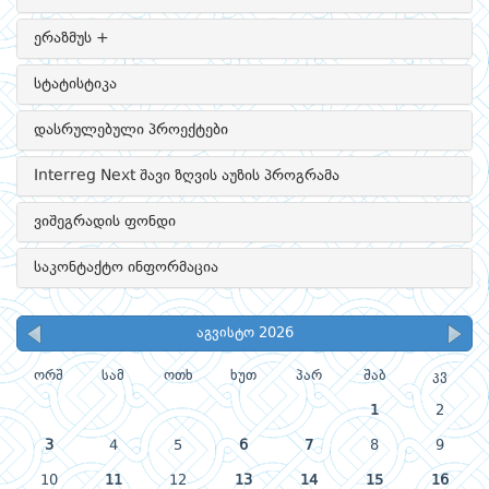
ერაზმუს +
სტატისტიკა
დასრულებული პროექტები
Interreg Next შავი ზღვის აუზის პროგრამა
ვიშეგრადის ფონდი
საკონტაქტო ინფორმაცია
აგვისტო 2026
ორშ
სამ
ოთხ
ხუთ
პარ
შაბ
კვ
1
2
3
4
5
6
7
8
9
10
11
12
13
14
15
16