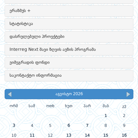
ერაზმუს +
სტატისტიკა
დასრულებული პროექტები
Interreg Next შავი ზღვის აუზის პროგრამა
ვიშეგრადის ფონდი
საკონტაქტო ინფორმაცია
აგვისტო 2026
ორშ
სამ
ოთხ
ხუთ
პარ
შაბ
კვ
1
2
3
4
5
6
7
8
9
10
11
12
13
14
15
16