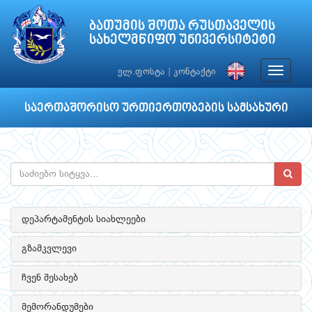
ბათუმის შოთა რუსთაველის
სახელმწიფო უნივერსიტეტი
Toggle
ელ.ფოსტა
|
კონტაქტი
navigat
საერთაშორისო ურთიერთობების სამსახური
დეპარტამენტის სიახლეები
გზამკვლევი
ჩვენ შესახებ
მემორანდუმები