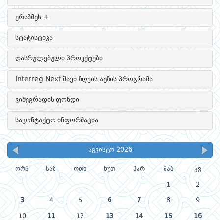
ერაზმუს +
სტატისტიკა
დასრულებული პროექტები
Interreg Next შავი ზღვის აუზის პროგრამა
ვიშეგრადის ფონდი
საკონტაქტო ინფორმაცია
აგვისტო 2026
ორშ
სამ
ოთხ
ხუთ
პარ
შაბ
კვ
1
2
3
4
5
6
7
8
9
10
11
12
13
14
15
16