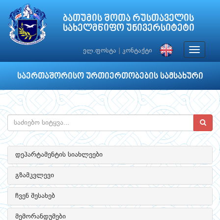
ბათუმის შოთა რუსთაველის
სახელმწიფო უნივერსიტეტი
Toggle
ელ.ფოსტა
|
კონტაქტი
navigat
საერთაშორისო ურთიერთობების სამსახური
დეპარტამენტის სიახლეები
გზამკვლევი
ჩვენ შესახებ
მემორანდუმები