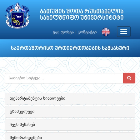
ბათუმის შოთა რუსთაველის
სახელმწიფო უნივერსიტეტი
Toggle
ელ.ფოსტა
|
კონტაქტი
navigat
საერთაშორისო ურთიერთობების სამსახური
დეპარტამენტის სიახლეები
გზამკვლევი
ჩვენ შესახებ
მემორანდუმები