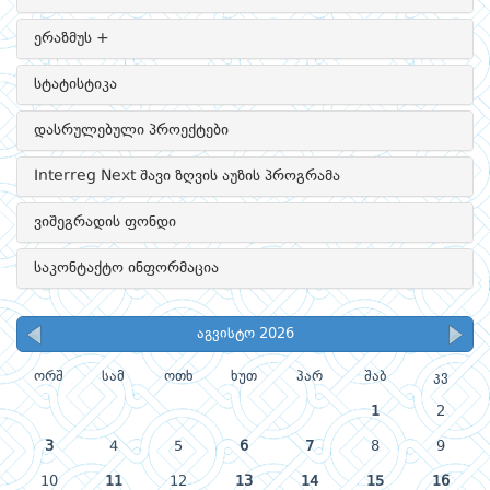
ერაზმუს +
სტატისტიკა
დასრულებული პროექტები
Interreg Next შავი ზღვის აუზის პროგრამა
ვიშეგრადის ფონდი
საკონტაქტო ინფორმაცია
აგვისტო 2026
ორშ
სამ
ოთხ
ხუთ
პარ
შაბ
კვ
1
2
3
4
5
6
7
8
9
10
11
12
13
14
15
16