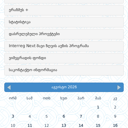
ერაზმუს +
სტატისტიკა
დასრულებული პროექტები
Interreg Next შავი ზღვის აუზის პროგრამა
ვიშეგრადის ფონდი
საკონტაქტო ინფორმაცია
აგვისტო 2026
ორშ
სამ
ოთხ
ხუთ
პარ
შაბ
კვ
1
2
3
4
5
6
7
8
9
10
11
12
13
14
15
16