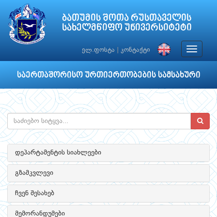
ბათუმის შოთა რუსთაველის
სახელმწიფო უნივერსიტეტი
Toggle
ელ.ფოსტა
|
კონტაქტი
navigat
საერთაშორისო ურთიერთობების სამსახური
დეპარტამენტის სიახლეები
გზამკვლევი
ჩვენ შესახებ
მემორანდუმები