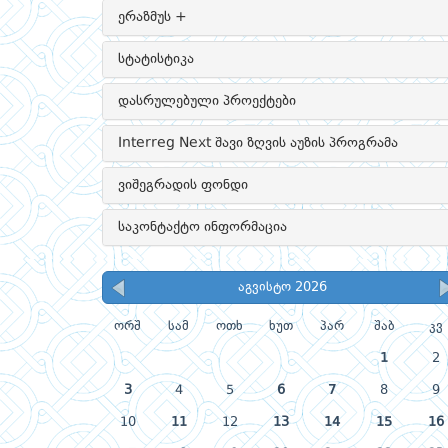
ერაზმუს +
სტატისტიკა
დასრულებული პროექტები
Interreg Next შავი ზღვის აუზის პროგრამა
ვიშეგრადის ფონდი
საკონტაქტო ინფორმაცია
აგვისტო 2026
ორშ
სამ
ოთხ
ხუთ
პარ
შაბ
კვ
1
2
3
4
5
6
7
8
9
10
11
12
13
14
15
16