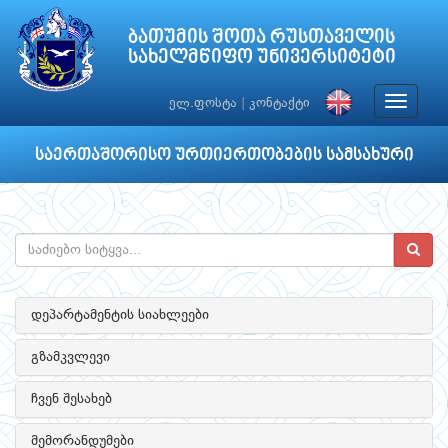
ბათუმის შოთა რუსთაველის
სახელმწიფო უნივერსიტეტი
Toggle
ელ.ფოსტა
|
კონტაქტი
navigat
საერთაშორისო ურთიერთობების სამსახური
დეპარტამენტის სიახლეები
გზამკვლევი
ჩვენ შესახებ
მემორანდუმები