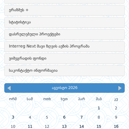
ერაზმუს +
სტატისტიკა
დასრულებული პროექტები
Interreg Next შავი ზღვის აუზის პროგრამა
ვიშეგრადის ფონდი
საკონტაქტო ინფორმაცია
აგვისტო 2026
ორშ
სამ
ოთხ
ხუთ
პარ
შაბ
კვ
1
2
3
4
5
6
7
8
9
10
11
12
13
14
15
16