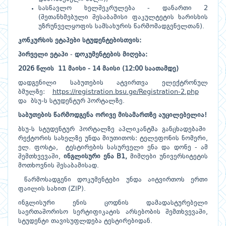
სასწავლო ხელშეკრულება - დანართი 2
(შეთანხმებული შესაბამისი ფაკულტეტის ხარისხის
უზრუნველყოფის სამსახურის წარმომადგენელთან).
კონკურსის
ეტაპები
სტუდენტებისთვის
:
პირველი
ეტაპი
-
დოკუმენტების
მიღება
:
202
6
წლის
11 მაისი - 14 მაისი
(
12
:00
საათამდე
)
დადგენილი საბუთების ატვირთვა ელექტრონულ
ბმულზე:
https://registration.bsu.ge/Registration-2.php
და ბსუ-ს სტუდენტურ პორტალზე.
საბუთების
წარმოდგენა
ორივე
მისამართზე
აუცილებელია
!
ბსუ-ს სტუდენტურ პორტალზე აპლიკანტმა განცხადებაში
რექტორის სახელზე უნდა მიუთითოს: ტელეფონის ნომერი,
ელ. ფოსტა, ტესტირების სასურველი ენა და დონე - ამ
შემთხვევაში,
ინგლისური ენა
B
1,
მიმღები უნივერსიტეტის
მოთხოვნის შესაბამისად.
წარმოსადგენი დოკუმენტები უნდა აიტვირთოს ერთი
ფაილის სახით (ZIP).
ინგლისური ენის ცოდნის დამადასტურებელი
საერთაშორისო სერტიფიკატის არსებობის შემთხვევაში,
სტუდენტი თავისუფლდება ტესტირებიდან.