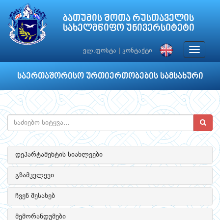
ბათუმის შოთა რუსთაველის
სახელმწიფო უნივერსიტეტი
Toggle
ელ.ფოსტა
|
კონტაქტი
navigat
საერთაშორისო ურთიერთობების სამსახური
დეპარტამენტის სიახლეები
გზამკვლევი
ჩვენ შესახებ
მემორანდუმები