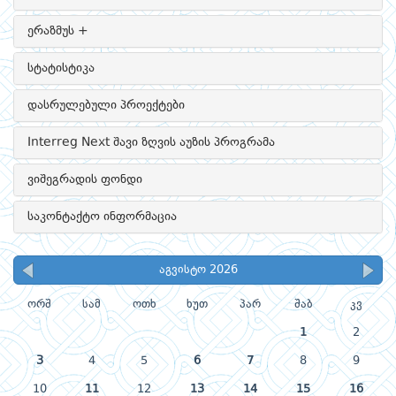
ერაზმუს +
სტატისტიკა
დასრულებული პროექტები
Interreg Next შავი ზღვის აუზის პროგრამა
ვიშეგრადის ფონდი
საკონტაქტო ინფორმაცია
აგვისტო 2026
ორშ
სამ
ოთხ
ხუთ
პარ
შაბ
კვ
1
2
3
4
5
6
7
8
9
10
11
12
13
14
15
16