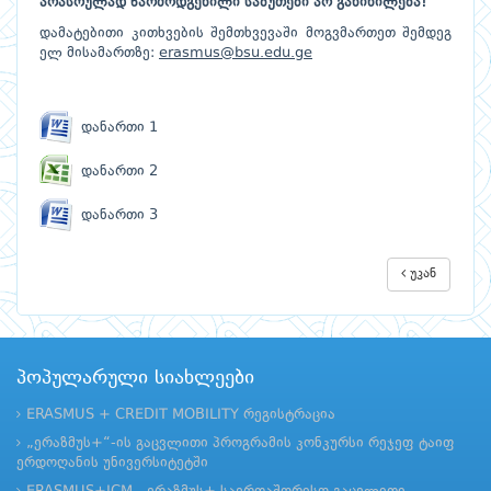
არასრულად
წარმოდგენილი
საბუთები
არ
განიხილება
!
დამატებითი კითხვების შემთხვევაში მოგვმართეთ შემდეგ
ელ მისამართზე:
erasmus@bsu.edu.ge
დანართი 1
დანართი 2
დანართი 3
უკან
პოპულარული სიახლეები
ERASMUS + CREDIT MOBILITY რეგისტრაცია
„ერაზმუს+“-ის გაცვლითი პროგრამის კონკურსი რეჯეფ ტაიფ
ერდოღანის უნივერსიტეტში